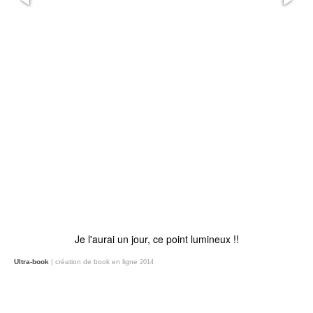
Je l'aurai un jour, ce point lumineux !!
Ultra-book
| création de book en ligne
2014